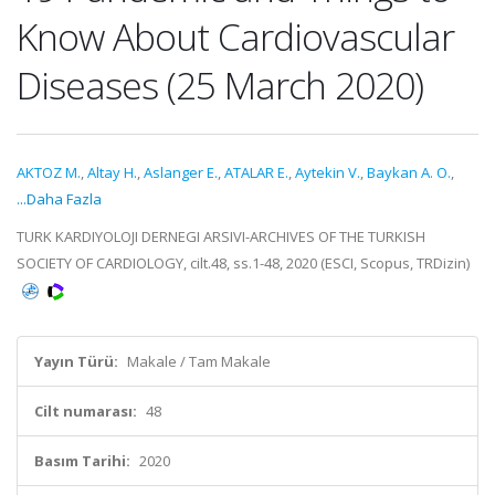
Know About Cardiovascular
Diseases (25 March 2020)
AKTOZ M.
,
Altay H.
,
Aslanger E.
,
ATALAR E.
,
Aytekin V.
,
Baykan A. O.
,
...Daha Fazla
TURK KARDIYOLOJI DERNEGI ARSIVI-ARCHIVES OF THE TURKISH
SOCIETY OF CARDIOLOGY, cilt.48, ss.1-48, 2020 (ESCI, Scopus, TRDizin)
Yayın Türü:
Makale / Tam Makale
Cilt numarası:
48
Basım Tarihi:
2020