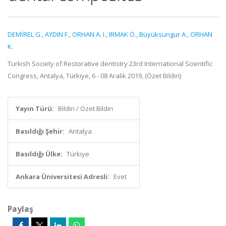
DEMİREL G.
,
AYDIN F.
,
ORHAN A. I.
,
IRMAK Ö.
,
Büyüksungur A.
,
ORHAN
K.
Turkish Society of Restorative dentistry 23rd International Scientific
Congress, Antalya, Türkiye, 6 - 08 Aralık 2019, (Özet Bildiri)
Yayın Türü:
Bildiri / Özet Bildiri
Basıldığı Şehir:
Antalya
Basıldığı Ülke:
Türkiye
Ankara Üniversitesi Adresli:
Evet
Paylaş