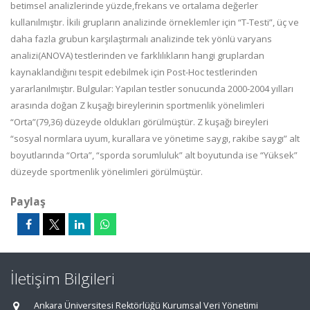
betimsel analizlerinde yüzde,frekans ve ortalama değerler
kullanılmıştır. İkili grupların analizinde örneklemler için “T-Testi”, üç ve
daha fazla grubun karşılaştırmalı analizinde tek yönlü varyans
analizi(ANOVA) testlerinden ve farklılıkların hangi gruplardan
kaynaklandığını tespit edebilmek için Post-Hoc testlerinden
yararlanılmıştır. Bulgular: Yapılan testler sonucunda 2000-2004 yılları
arasında doğan Z kuşağı bireylerinin sportmenlik yönelimleri
“Orta”(79,36) düzeyde oldukları görülmüştür. Z kuşağı bireyleri
“sosyal normlara uyum, kurallara ve yönetime saygı, rakibe saygı” alt
boyutlarında “Orta”, “sporda sorumluluk” alt boyutunda ise “Yüksek”
düzeyde sportmenlik yönelimleri görülmüştür.
Paylaş
İletişim Bilgileri
Ankara Üniversitesi Rektörlüğü Kurumsal Veri Yönetimi