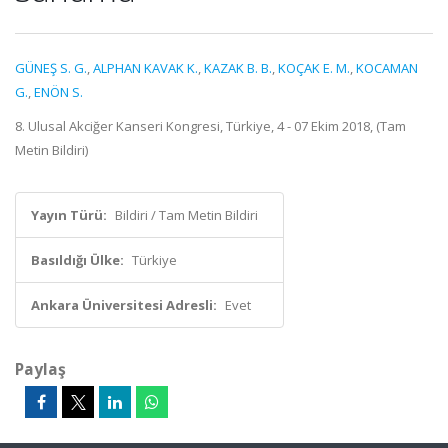
GÜNEŞ S. G.
,
ALPHAN KAVAK K.
,
KAZAK B. B.
,
KOÇAK E. M.
,
KOCAMAN
G.
,
ENÖN S.
8. Ulusal Akciğer Kanseri Kongresi, Türkiye, 4 - 07 Ekim 2018, (Tam
Metin Bildiri)
Yayın Türü:
Bildiri / Tam Metin Bildiri
Basıldığı Ülke:
Türkiye
Ankara Üniversitesi Adresli:
Evet
Paylaş