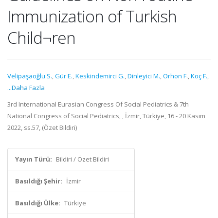
Immunization of Turkish
Child¬ren
Velipaşaoğlu S.
,
Gür E.
,
Keskindemirci G.
,
Dinleyici M.
,
Orhon F.
,
Koç F.
,
...Daha Fazla
3rd International Eurasian Congress Of Social Pediatrics & 7th
National Congress of Social Pediatrics, , İzmir, Türkiye, 16 - 20 Kasım
2022, ss.57, (Özet Bildiri)
Yayın Türü:
Bildiri / Özet Bildiri
Basıldığı Şehir:
İzmir
Basıldığı Ülke:
Türkiye