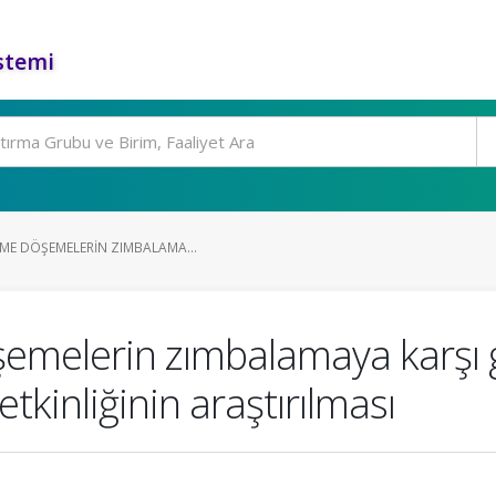
stemi
RME DÖŞEMELERIN ZIMBALAMA...
emelerin zımbalamaya karşı g
tkinliğinin araştırılması