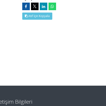
Atıf İçin Kopyala
letişim Bilgileri