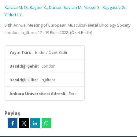
Karaca M. O.
,
Başarır K.
,
Dursun Savran M.
,
Yüksel S.
,
Kaygusuz G.
,
Yıldız H. Y.
34th Annual Meeting of European Musculoskeletal Oncology Society,
London, İngiltere, 17 - 19 Ekim 2022, (Özet Bildiri)
Yayın Türü:
Bildiri / Özet Bildiri
Basıldığı Şehir:
London
Basıldığı Ülke:
İngiltere
Ankara Üniversitesi Adresli:
Evet
Paylaş