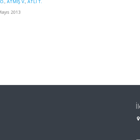
Ö.
,
ATMIŞ V.
,
ATLI T.
 Mayıs 2013
İ