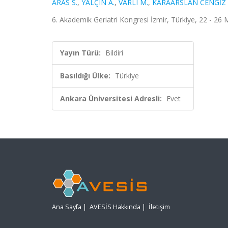
ARAS S.
,
YALÇIN A.
,
VARLI M.
,
KARAARSLAN CENGİZ 
6. Akademik Geriatri Kongresi İzmir, Türkiye, 22 - 26
Yayın Türü:
Bildiri
Basıldığı Ülke:
Türkiye
Ankara Üniversitesi Adresli:
Evet
Ana Sayfa
|
AVESİS Hakkında
|
İletişim