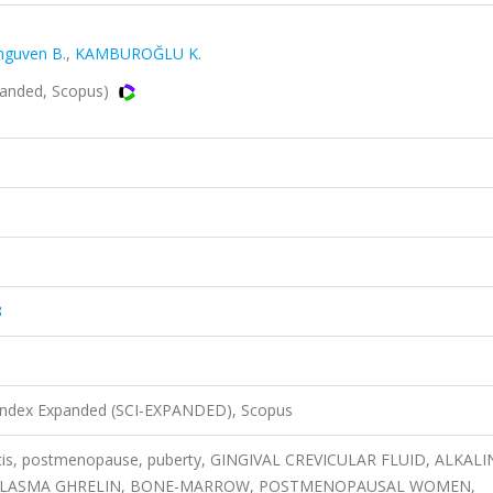
nguven B.
,
KAMBUROĞLU K.
panded, Scopus)
8
 Index Expanded (SCI-EXPANDED), Scopus
ntitis, postmenopause, puberty, GINGIVAL CREVICULAR FLUID, ALKALI
PLASMA GHRELIN, BONE-MARROW, POSTMENOPAUSAL WOMEN,