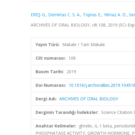
EREŞ G.
,
Demirtas C. S. A.
,
Toptas E.
,
Yilmaz A. D.
,
Se
ARCHIVES OF ORAL BIOLOGY, cilt.108, 2019 (SCI-Ex
Yayın Türü:
Makale / Tam Makale
Cilt numarası:
108
Basım Tarihi:
2019
Doi Numarası:
10.1016/j.archoralbio.2019.10451
Dergi Adı:
ARCHIVES OF ORAL BIOLOGY
Derginin Tarandığı İndeksler:
Science Citation
Anahtar Kelimeler:
ghrelin, IL-1 beta, periodo
PHOSPHATASE ACTIVITY, GROWTH-HORMONE, 