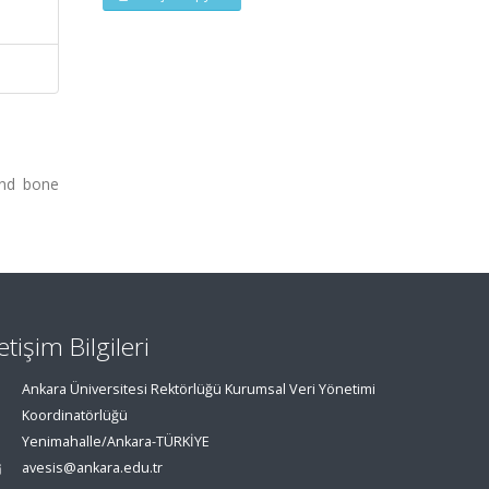
and bone
letişim Bilgileri
Ankara Üniversitesi Rektörlüğü Kurumsal Veri Yönetimi
Koordinatörlüğü
Yenimahalle/Ankara-TÜRKİYE
avesis@ankara.edu.tr