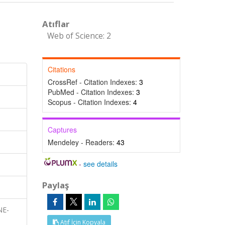
Atıflar
Web of Science: 2
Citations
CrossRef - Citation Indexes:
3
PubMed - Citation Indexes:
3
Scopus - Citation Indexes:
4
Captures
Mendeley - Readers:
43
-
see details
Paylaş
NE-
Atıf İçin Kopyala