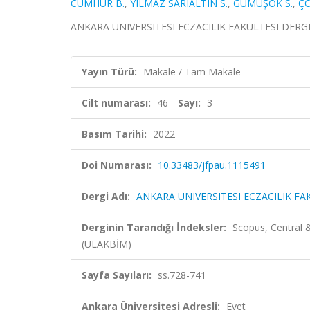
CUMHUR B.
,
YILMAZ SARIALTIN S.
,
GÜMÜŞOK S.
,
ÇO
ANKARA UNIVERSITESI ECZACILIK FAKULTESI DERGISI, c
Yayın Türü:
Makale / Tam Makale
Cilt numarası:
46
Sayı:
3
Basım Tarihi:
2022
Doi Numarası:
10.33483/jfpau.1115491
Dergi Adı:
ANKARA UNIVERSITESI ECZACILIK FA
Derginin Tarandığı İndeksler:
Scopus, Central
(ULAKBİM)
Sayfa Sayıları:
ss.728-741
Ankara Üniversitesi Adresli:
Evet