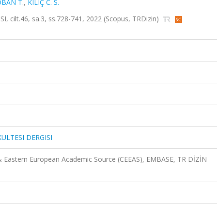
BAN T.
,
KILIÇ C. S.
ilt.46, sa.3, ss.728-741, 2022 (Scopus, TRDizin)
KULTESI DERGISI
 & Eastern European Academic Source (CEEAS), EMBASE, TR DİZİN