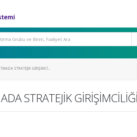
stemi
MADA STRATEJİK GİRİŞİMCİ...
DA STRATEJİK GİRİŞİMCİLİĞ