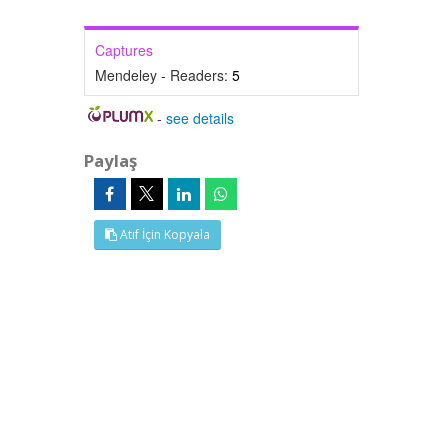
Captures
Mendeley - Readers:
5
-
see details
Paylaş
Atıf İçin Kopyala