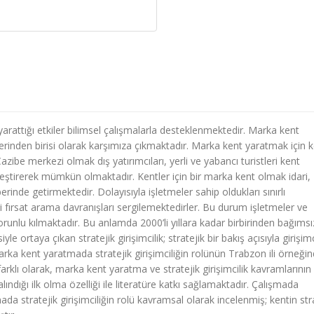
arattığı etkiler bilimsel çalışmalarla desteklenmektedir. Marka kent
mlerinden birisi olarak karşımıza çıkmaktadır. Marka kent yaratmak için k
ibe merkezi olmak dış yatırımcıları, yerli ve yabancı turistleri kent
leştirerek mümkün olmaktadır. Kentler için bir marka kent olmak idari,
aberinde getirmektedir. Dolayısıyla işletmeler sahip oldukları sınırlı
tli fırsat arama davranışları sergilemektedirler. Bu durum işletmeler ve
nlu kılmaktadır. Bu anlamda 2000’li yıllara kadar birbirinden bağımsı
yle ortaya çıkan stratejik girişimcilik; stratejik bir bakış açısıyla girişim
a kent yaratmada stratejik girişimciliğin rolünün Trabzon ili örneği
rklı olarak, marka kent yaratma ve stratejik girişimcilik kavramlarının 
ındığı ilk olma özelliği ile literatüre katkı sağlamaktadır. Çalışmada
a stratejik girişimciliğin rolü kavramsal olarak incelenmiş; kentin str