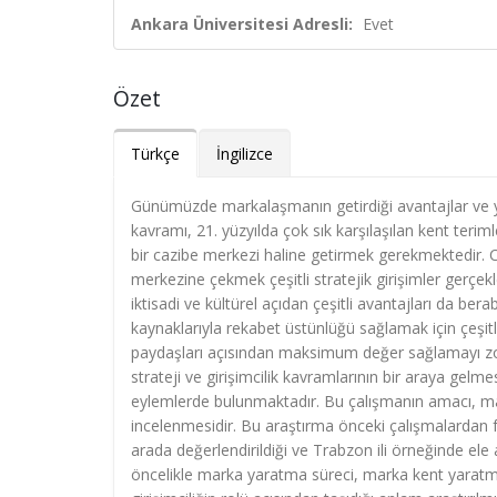
Ankara Üniversitesi Adresli:
Evet
Özet
Türkçe
İngilizce
Günümüzde markalaşmanın getirdiği avantajlar ve y
kavramı, 21. yüzyılda çok sık karşılaşılan kent teri
bir cazibe merkezi haline getirmek gerekmektedir. Caz
merkezine çekmek çeşitli stratejik girişimler gerçek
iktisadi ve kültürel açıdan çeşitli avantajları da ber
kaynaklarıyla rekabet üstünlüğü sağlamak için çeşi
paydaşları açısından maksimum değer sağlamayı zoru
strateji ve girişimcilik kavramlarının bir araya gelmesi
eylemlerde bulunmaktadır. Bu çalışmanın amacı, mark
incelenmesidir. Bu araştırma önceki çalışmalardan fa
arada değerlendirildiği ve Trabzon ili örneğinde ele al
öncelikle marka yaratma süreci, marka kent yaratmad