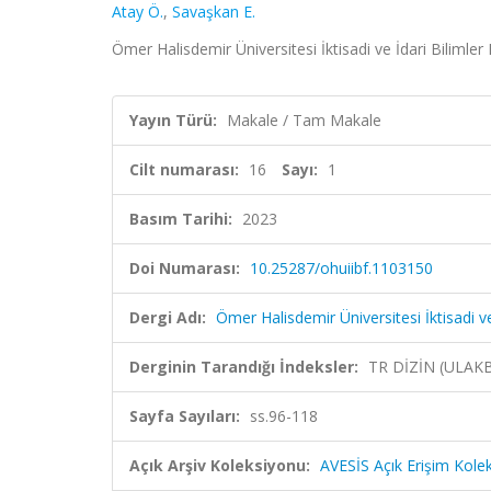
Atay Ö.
,
Savaşkan E.
Ömer Halisdemir Üniversitesi İktisadi ve İdari Bilimler 
Yayın Türü:
Makale / Tam Makale
Cilt numarası:
16
Sayı:
1
Basım Tarihi:
2023
Doi Numarası:
10.25287/ohuiibf.1103150
Dergi Adı:
Ömer Halisdemir Üniversitesi İktisadi ve
Derginin Tarandığı İndeksler:
TR DİZİN (ULAK
Sayfa Sayıları:
ss.96-118
Açık Arşiv Koleksiyonu:
AVESİS Açık Erişim Kole