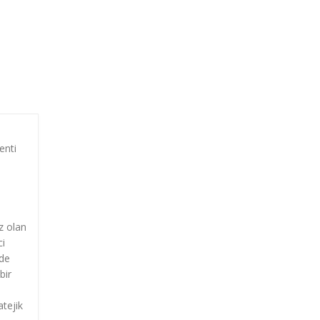
enti
z olan
ci
nde
bir
atejik