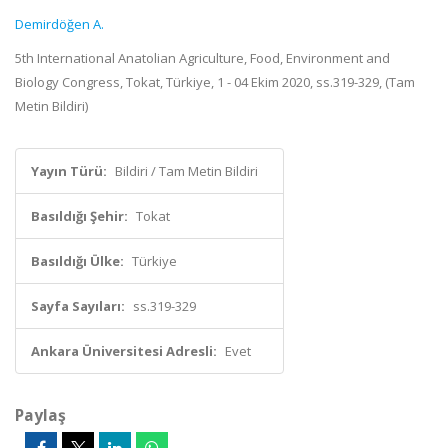
Demirdöğen A.
5th International Anatolian Agriculture, Food, Environment and
Biology Congress, Tokat, Türkiye, 1 - 04 Ekim 2020, ss.319-329, (Tam
Metin Bildiri)
Yayın Türü:
Bildiri / Tam Metin Bildiri
Basıldığı Şehir:
Tokat
Basıldığı Ülke:
Türkiye
Sayfa Sayıları:
ss.319-329
Ankara Üniversitesi Adresli:
Evet
Paylaş