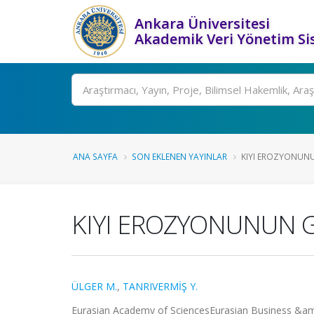
Ankara Üniversitesi
Akademik Veri Yönetim Si
Ara
ANA SAYFA
SON EKLENEN YAYINLAR
KIYI EROZYONUNU
KIYI EROZYONUNUN G
ÜLGER M.
,
TANRIVERMİŞ Y.
Eurasian Academy of SciencesEurasian Business &amp;