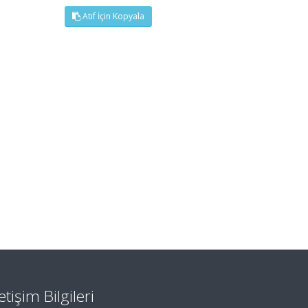
Atıf İçin Kopyala
letişim Bilgileri