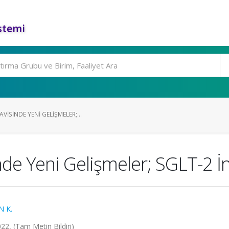
stemi
VISINDE YENI GELIŞMELER;...
e Yeni Gelişmeler; SGLT-2 İnh
N K.
022, (Tam Metin Bildiri)