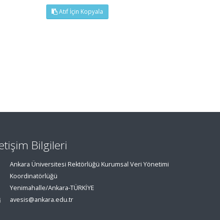
Atıf İçin Kopyala
letişim Bilgileri
Ankara Üniversitesi Rektörlüğü Kurumsal Veri Yönetimi
Koordinatörlüğü
Yenimahalle/Ankara-TÜRKİYE
avesis@ankara.edu.tr