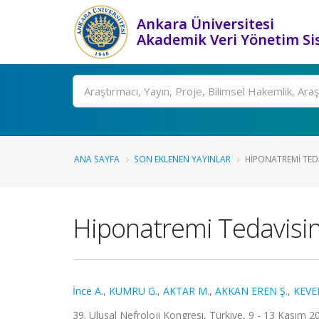
Ankara Üniversitesi
Akademik Veri Yönetim Si
Ara
ANA SAYFA
SON EKLENEN YAYINLAR
HIPONATREMI TEDA
Hiponatremi Tedavisind
İnce A.
,
KUMRU G.
,
AKTAR M.
,
AKKAN EREN Ş.
,
KEVE
39. Ulusal Nefroloji Kongresi, Türkiye, 9 - 13 Kasım 2