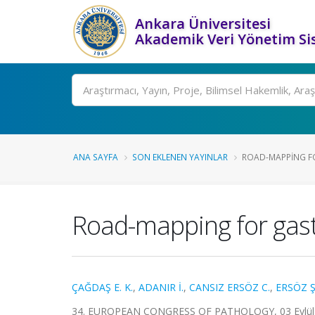
Ankara Üniversitesi
Akademik Veri Yönetim Si
Ara
ANA SAYFA
SON EKLENEN YAYINLAR
ROAD-MAPPING FO
Road-mapping for gastr
ÇAĞDAŞ E. K.
,
ADANIR İ.
,
CANSIZ ERSÖZ C.
,
ERSÖZ Ş
34. EUROPEAN CONGRESS OF PATHOLOGY, 03 Eylül 202