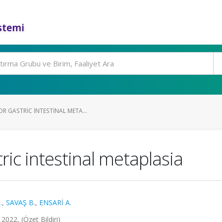
stemi
R GASTRIC INTESTINAL META...
ic intestinal metaplasia
.
,
SAVAŞ B.
,
ENSARİ A.
2, (Özet Bildiri)