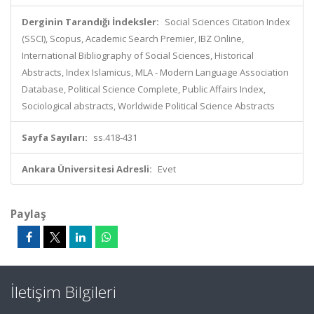
Derginin Tarandığı İndeksler:
Social Sciences Citation Index
(SSCI), Scopus, Academic Search Premier, IBZ Online,
International Bibliography of Social Sciences, Historical
Abstracts, Index Islamicus, MLA - Modern Language Association
Database, Political Science Complete, Public Affairs Index,
Sociological abstracts, Worldwide Political Science Abstracts
Sayfa Sayıları:
ss.418-431
Ankara Üniversitesi Adresli:
Evet
Paylaş
İletişim Bilgileri