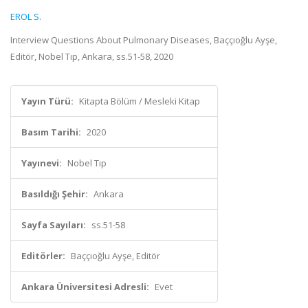
EROL S.
Interview Questions About Pulmonary Diseases, Baççıoğlu Ayşe,
Editör, Nobel Tıp, Ankara, ss.51-58, 2020
Yayın Türü:
Kitapta Bölüm / Mesleki Kitap
Basım Tarihi:
2020
Yayınevi:
Nobel Tıp
Basıldığı Şehir:
Ankara
Sayfa Sayıları:
ss.51-58
Editörler:
Baççıoğlu Ayşe, Editör
Ankara Üniversitesi Adresli:
Evet