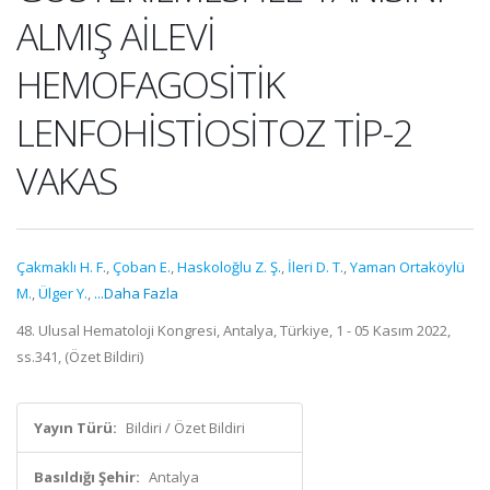
ALMIŞ AİLEVİ
HEMOFAGOSİTİK
LENFOHİSTİOSİTOZ TİP-2
VAKAS
Çakmaklı H. F.
,
Çoban E.
,
Haskoloğlu Z. Ş.
,
İleri D. T.
,
Yaman Ortaköylü
M.
,
Ülger Y.
,
...Daha Fazla
48. Ulusal Hematoloji Kongresi, Antalya, Türkiye, 1 - 05 Kasım 2022,
ss.341, (Özet Bildiri)
Yayın Türü:
Bildiri / Özet Bildiri
Basıldığı Şehir:
Antalya