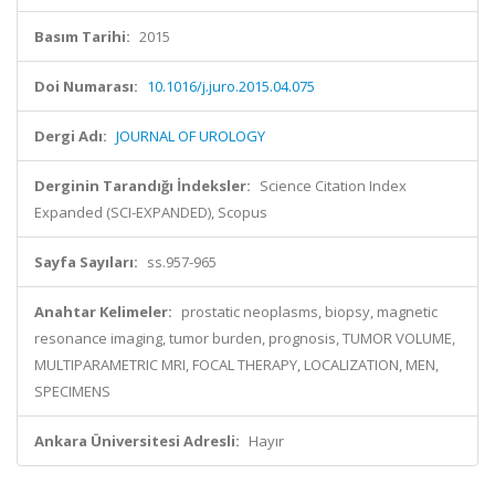
Basım Tarihi:
2015
Doi Numarası:
10.1016/j.juro.2015.04.075
Dergi Adı:
JOURNAL OF UROLOGY
Derginin Tarandığı İndeksler:
Science Citation Index
Expanded (SCI-EXPANDED), Scopus
Sayfa Sayıları:
ss.957-965
Anahtar Kelimeler:
prostatic neoplasms, biopsy, magnetic
resonance imaging, tumor burden, prognosis, TUMOR VOLUME,
MULTIPARAMETRIC MRI, FOCAL THERAPY, LOCALIZATION, MEN,
SPECIMENS
Ankara Üniversitesi Adresli:
Hayır