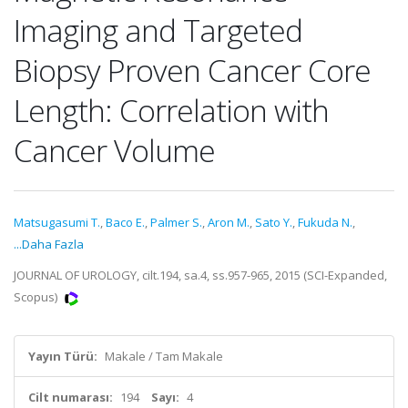
Imaging and Targeted
Biopsy Proven Cancer Core
Length: Correlation with
Cancer Volume
Matsugasumi T.
,
Baco E.
,
Palmer S.
,
Aron M.
,
Sato Y.
,
Fukuda N.
,
...Daha Fazla
JOURNAL OF UROLOGY, cilt.194, sa.4, ss.957-965, 2015 (SCI-Expanded,
Scopus)
Yayın Türü:
Makale / Tam Makale
Cilt numarası:
194
Sayı:
4