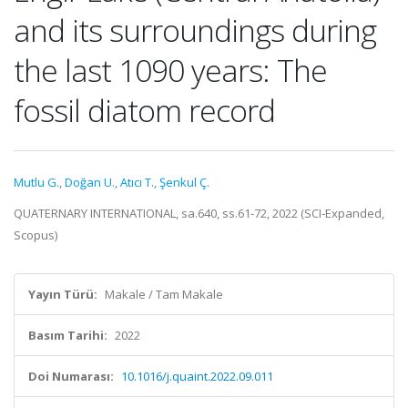
and its surroundings during
the last 1090 years: The
fossil diatom record
Mutlu G.
,
Doğan U.
,
Atıcı T.
,
Şenkul Ç.
QUATERNARY INTERNATIONAL, sa.640, ss.61-72, 2022 (SCI-Expanded,
Scopus)
Yayın Türü:
Makale / Tam Makale
Basım Tarihi:
2022
Doi Numarası:
10.1016/j.quaint.2022.09.011