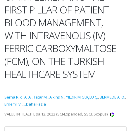
FIRST PILLAR OF PATIENT
BLOOD MANAGEMENT,
WITH INTRAVENOUS (IV)
FERRIC CARBOXYMALTOSE
(FCM), ON THE TURKISH
HEALTHCARE SYSTEM
Serna R. d. A. A.
,
Tatar M.
,
Alkins N.
,
YILDIRIM GÜÇLÜ Ç.
,
BERMEDE A. O.
,
Erdemli V.
,
...Daha Fazla
VALUE IN HEALTH, sa.12, 2022 (SCI-Expanded, SSCI, Scopus)