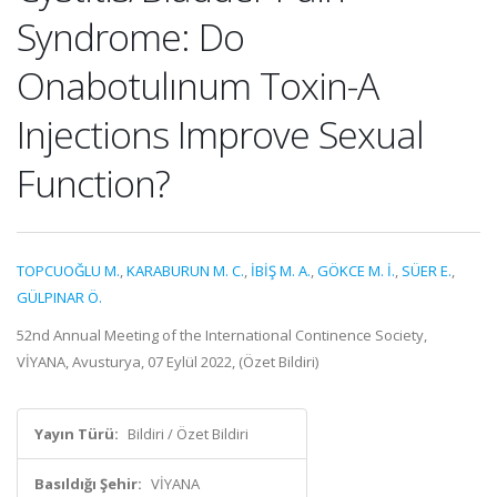
Syndrome: Do
Onabotulınum Toxin-A
Injections Improve Sexual
Function?
TOPCUOĞLU M.
,
KARABURUN M. C.
,
İBİŞ M. A.
,
GÖKCE M. İ.
,
SÜER E.
,
GÜLPINAR Ö.
52nd Annual Meeting of the International Continence Society,
VİYANA, Avusturya, 07 Eylül 2022, (Özet Bildiri)
Yayın Türü:
Bildiri / Özet Bildiri
Basıldığı Şehir:
VİYANA