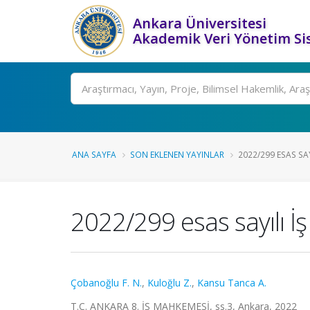
Ankara Üniversitesi
Akademik Veri Yönetim Si
Ara
ANA SAYFA
SON EKLENEN YAYINLAR
2022/299 ESAS SAY
2022/299 esas sayılı İş
Çobanoğlu F. N.
,
Kuloğlu Z.
,
Kansu Tanca A.
T.C. ANKARA 8. İŞ MAHKEMESİ, ss.3, Ankara, 2022