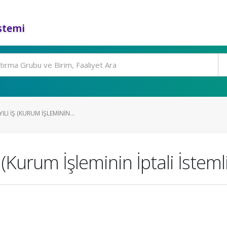
stemi
ILI İŞ (KURUM İŞLEMININ...
 (Kurum İşleminin İptali İsteml