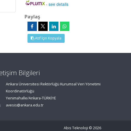
-
see details
Paylaş
Atıf İçin Kopyala
letişim Bilgileri
Ankara Üniversitesi Rektörlüğü Kurumsal Veri Yönetimi
Koordinatörlüğü
Yenimahalle/Ankara-TÜRKİYE
avesis@ankara.edu.tr
Abis Teknoloji
© 2026