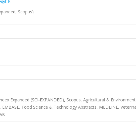
iğit R.
Expanded, Scopus)
 Index Expanded (SCI-EXPANDED), Scopus, Agricultural & Environment
, EMBASE, Food Science & Technology Abstracts, MEDLINE, Veterina
als