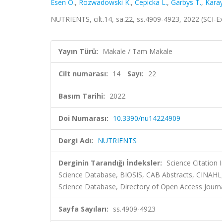
Esen Ö.
,
Rozwadowski K.
,
Cepicka L.
,
Garbys T.
,
Karay
NUTRIENTS, cilt.14, sa.22, ss.4909-4923, 2022 (SCI-
Yayın Türü:
Makale / Tam Makale
Cilt numarası:
14
Sayı:
22
Basım Tarihi:
2022
Doi Numarası:
10.3390/nu14224909
Dergi Adı:
NUTRIENTS
Derginin Tarandığı İndeksler:
Science Citation
Science Database, BIOSIS, CAB Abstracts, CINAHL
Science Database, Directory of Open Access Journ
Sayfa Sayıları:
ss.4909-4923