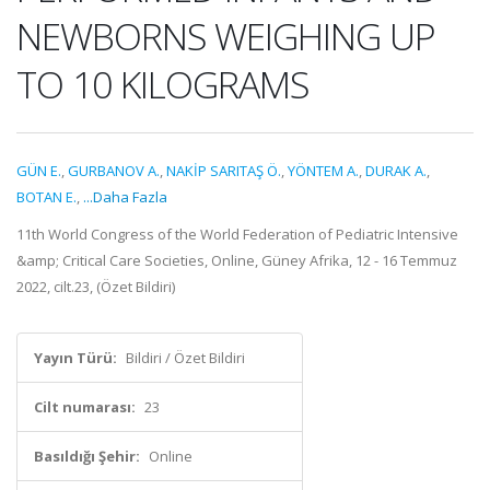
NEWBORNS WEIGHING UP
TO 10 KILOGRAMS
GÜN E.
,
GURBANOV A.
,
NAKİP SARITAŞ Ö.
,
YÖNTEM A.
,
DURAK A.
,
BOTAN E.
,
...Daha Fazla
11th World Congress of the World Federation of Pediatric Intensive
&amp; Critical Care Societies, Online, Güney Afrika, 12 - 16 Temmuz
2022, cilt.23, (Özet Bildiri)
Yayın Türü:
Bildiri / Özet Bildiri
Cilt numarası:
23
Basıldığı Şehir:
Online