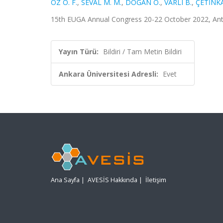
ÖZ Ö. F.
,
SEVAL M. M.
,
DOĞAN Ö.
,
VARLI B.
,
ÇETİNKA
15th EUGA Annual Congress 20-22 October 2022, Antib
Yayın Türü:
Bildiri / Tam Metin Bildiri
Ankara Üniversitesi Adresli:
Evet
Ana Sayfa
|
AVESİS Hakkında
|
İletişim