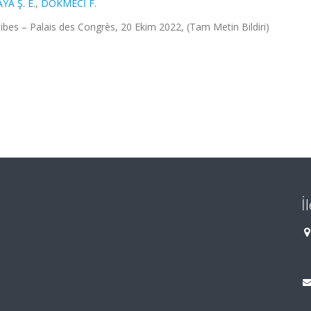
YA Ş. E.
,
DÖKMECİ F.
es – Palais des Congrès, 20 Ekim 2022, (Tam Metin Bildiri)
İ