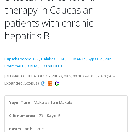
therapy in Caucasian
patients with chronic
hepatitis B
Papatheodoridis G.
,
Dalekos G. N.
,
İDİLMAN R.
,
Sypsa V.
,
Van
Boemmel F.
,
Buti M.
,
...Daha Fazla
JOURNAL OF HEPATOLOGY, cilt.73, sa.5, ss.1037-1045, 2020 (SCI-
Expanded, Scopus)
Yayın Türü:
Makale / Tam Makale
Cilt numarası:
73
Sayı:
5
Basım Tarihi:
2020