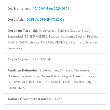
Doi Numarası:
10.1016/j.jhep.2020.06.011
Dergi Adı:
JOURNAL OF HEPATOLOGY
Derginin Tarandığı İndeksler:
Science Citation Index
Expanded (SCI-EXPANDED), Scopus, Academic Search Premier,
BIOSIS, CAB Abstracts, EMBASE, MEDLINE, Veterinary Science
Database
Sayfa Sayıları:
ss.1037-1045
Anahtar Kelimeler:
Liver cancer, Cirrhosis, Treatment,
Nucleoside analogue, Nucleotide analogue, Liver stiffness,
DISOPROXIL FUMARATE, HCC, SURVEILLANCE, VALIDATION,
GUIDELINES
Ankara Üniversitesi Adresli:
Evet