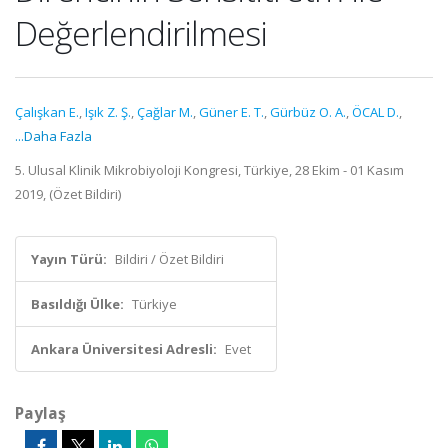
Değerlendirilmesi
Çalışkan E.
,
Işık Z. Ş.
,
Çağlar M.
,
Güner E. T.
,
Gürbüz O. A.
,
ÖCAL D.
,
...Daha Fazla
5. Ulusal Klinik Mikrobiyoloji Kongresi, Türkiye, 28 Ekim - 01 Kasım
2019, (Özet Bildiri)
Yayın Türü:
Bildiri / Özet Bildiri
Basıldığı Ülke:
Türkiye
Ankara Üniversitesi Adresli:
Evet
Paylaş