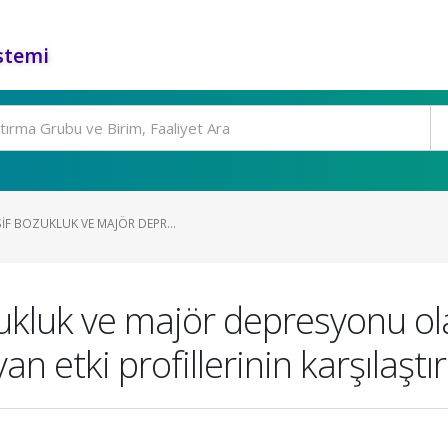
stemi
IF BOZUKLUK VE MAJÖR DEPR...
ukluk ve majör depresyonu ol
an etki profillerinin karşılaştı