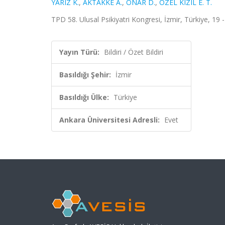
YARIZ K.
,
AKTAKKE A.
,
ONAR D.
,
ÖZEL KIZIL E. T.
TPD 58. Ulusal Psikiyatri Kongresi, İzmir, Türkiye, 19 -
Yayın Türü:
Bildiri / Özet Bildiri
Basıldığı Şehir:
İzmir
Basıldığı Ülke:
Türkiye
Ankara Üniversitesi Adresli:
Evet