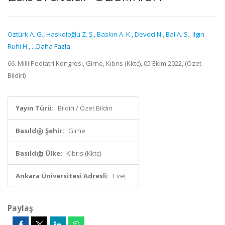
Öztürk A. G.
,
Haskoloğlu Z. Ş.
,
Baskın A. K.
,
Deveci N.
,
Bal A. S.
,
Ilgın
Ruhi H.
,
...Daha Fazla
66. Milli Pediatri Kongresi, Girne, Kıbrıs (Kktc), 05 Ekim 2022, (Özet
Bildiri)
Yayın Türü:
Bildiri / Özet Bildiri
Basıldığı Şehir:
Girne
Basıldığı Ülke:
Kıbrıs (Kktc)
Ankara Üniversitesi Adresli:
Evet
Paylaş