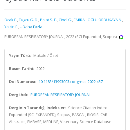
Ocak E.
,
Tugcu G. D.
,
Polat S. E.
,
Cinel G.
,
EMİRALİOĞLU ORDUKAYA N.
,
Yalcin E.
,
...Daha Fazla
EUROPEAN RESPIRATORY JOURNAL, 2022 (SCI-Expanded, Scopus)
Yayın Türü:
Makale / Özet
Basım Tarihi:
2022
Doi Numarası:
10.1183/13993003.congress-2022.457
Dergi Adı:
EUROPEAN RESPIRATORY JOURNAL
Derginin Tarandığı İndeksler:
Science Citation Index
Expanded (SCI-EXPANDED), Scopus, PASCAL, BIOSIS, CAB
Abstracts, EMBASE, MEDLINE, Veterinary Science Database