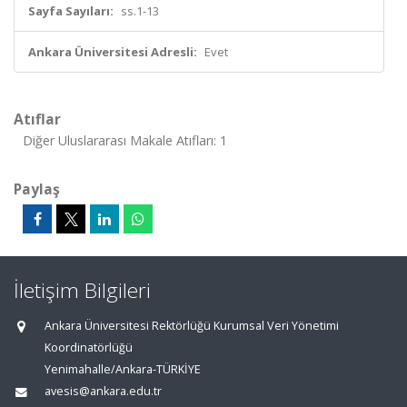
Sayfa Sayıları:
ss.1-13
Ankara Üniversitesi Adresli:
Evet
Atıflar
Diğer Uluslararası Makale Atıfları: 1
Paylaş
İletişim Bilgileri
Ankara Üniversitesi Rektörlüğü Kurumsal Veri Yönetimi
Koordinatörlüğü
Yenimahalle/Ankara-TÜRKİYE
avesis@ankara.edu.tr