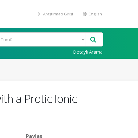
Araştırmacı Girişi
English
Detaylı Arama
th a Protic Ionic
Paylaş