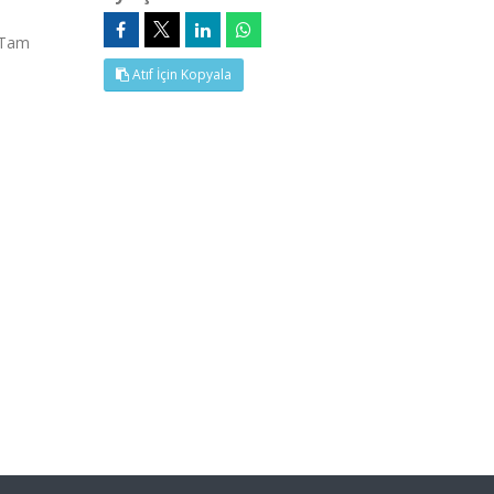
 (Tam
Atıf İçin Kopyala