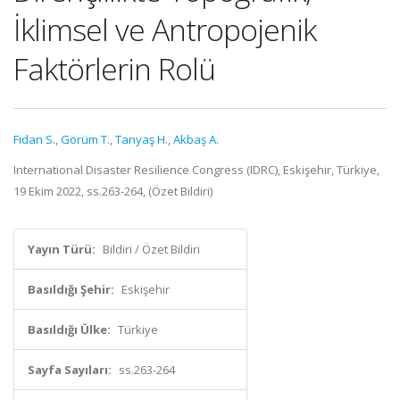
İklimsel ve Antropojenik
Faktörlerin Rolü
Fidan S.
,
Görüm T.
,
Tanyaş H.
,
Akbaş A.
International Disaster Resilience Congress (IDRC), Eskişehir, Türkiye,
19 Ekim 2022, ss.263-264, (Özet Bildiri)
Yayın Türü:
Bildiri / Özet Bildiri
Basıldığı Şehir:
Eskişehir
Basıldığı Ülke:
Türkiye
Sayfa Sayıları:
ss.263-264