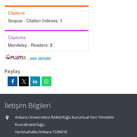
Citations
Scopus - Citation Indexes:
1
Captures
Mendeley - Readers:
3
-
see details
Paylaş
İletişim Bilgileri
Ankara Üniversitesi Rektörlüğü Kurumsal Veri Yönetimi
Koordinatörlüğü
Yenimahalle/Ankara-TÜRKİYE