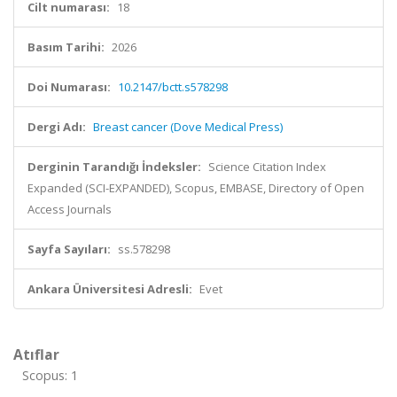
Cilt numarası:
18
Basım Tarihi:
2026
Doi Numarası:
10.2147/bctt.s578298
Dergi Adı:
Breast cancer (Dove Medical Press)
Derginin Tarandığı İndeksler:
Science Citation Index
Expanded (SCI-EXPANDED), Scopus, EMBASE, Directory of Open
Access Journals
Sayfa Sayıları:
ss.578298
Ankara Üniversitesi Adresli:
Evet
Atıflar
Scopus: 1