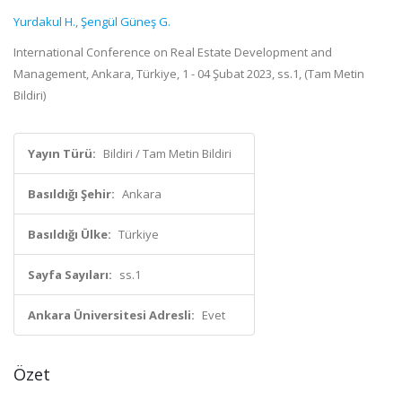
Yurdakul H.
,
Şengül Güneş G.
International Conference on Real Estate Development and
Management, Ankara, Türkiye, 1 - 04 Şubat 2023, ss.1, (Tam Metin
Bildiri)
Yayın Türü:
Bildiri / Tam Metin Bildiri
Basıldığı Şehir:
Ankara
Basıldığı Ülke:
Türkiye
Sayfa Sayıları:
ss.1
Ankara Üniversitesi Adresli:
Evet
Özet