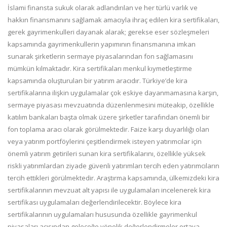
İslami finansta sukuk olarak adlandırılan ve her türlü varlık ve
hakkın finansmanını sağlamak amacıyla ihraç edilen kira sertifikaları,
gerek gayrimenkulleri dayanak alarak; gerekse eser sözleşmeleri
kapsamında gayrimenkullerin yapımının finansmanına imkan
sunarak şirketlerin sermaye piyasalarından fon sağlamasını
mümkün kılmaktadır. Kira sertifikaları menkul kıymetleştirme
kapsamında oluşturulan bir yatırım aracıdır. Türkiye’de kira
sertifikalarına ilişkin uygulamalar çok eskiye dayanmamasına karşın,
sermaye piyasası mevzuatında düzenlenmesini müteakip, özellikle
katılım bankaları başta olmak üzere şirketler tarafından önemli bir
fon toplama aracı olarak görülmektedir. Faize karşı duyarlılığı olan
veya yatırım portföylerini çeşitlendirmek isteyen yatırımcılar için
önemli yatırım getirileri sunan kira sertifikalarını, özellikle yüksek
riskli yatırımlardan ziyade güvenli yatırımları tercih eden yatırımcıların
tercih ettikleri görülmektedir. Araştırma kapsamında, ülkemizdeki kira
sertifikalarının mevzuat alt yapısı ile uygulamaları incelenerek kira
sertifikası uygulamaları değerlendirilecektir. Böylece kira
sertifikalarının uygulamaları hususunda özellikle gayrimenkul
piyasaları açısından geleceğe yönelik değerlendirmeler ortaya