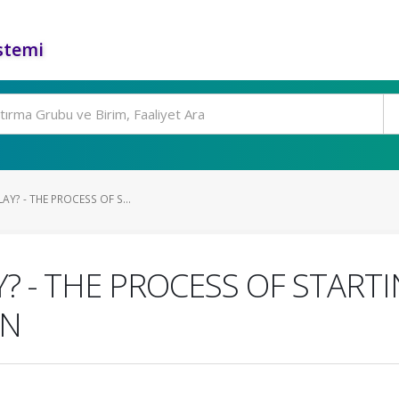
stemi
LAY? - THE PROCESS OF S...
Y? - THE PROCESS OF START
EN