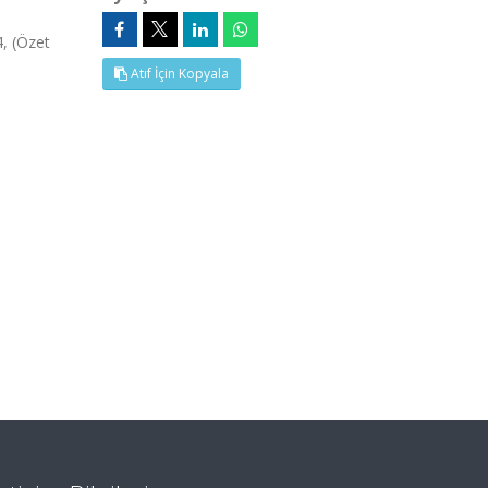
, (Özet
Atıf İçin Kopyala