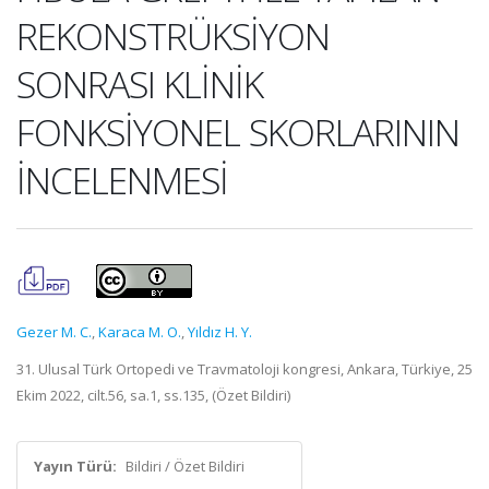
REKONSTRÜKSİYON
SONRASI KLİNİK
FONKSİYONEL SKORLARININ
İNCELENMESİ
Gezer M. C.
,
Karaca M. O.
,
Yıldız H. Y.
31. Ulusal Türk Ortopedi ve Travmatoloji kongresi, Ankara, Türkiye, 25
Ekim 2022, cilt.56, sa.1, ss.135, (Özet Bildiri)
Yayın Türü:
Bildiri / Özet Bildiri