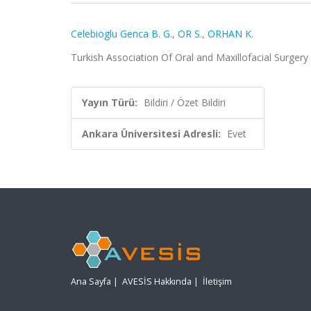
Celebioglu Genca B. G.
,
OR S.
,
ORHAN K.
Turkish Association Of Oral and Maxillofacial Surg
Yayın Türü:
Bildiri / Özet Bildiri
Ankara Üniversitesi Adresli:
Evet
Ana Sayfa
|
AVESİS Hakkında
|
İletişim