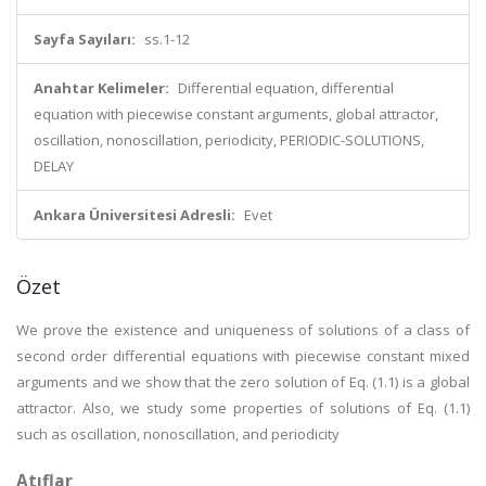
Sayfa Sayıları:
ss.1-12
Anahtar Kelimeler:
Differential equation, differential
equation with piecewise constant arguments, global attractor,
oscillation, nonoscillation, periodicity, PERIODIC-SOLUTIONS,
DELAY
Ankara Üniversitesi Adresli:
Evet
Özet
We prove the existence and uniqueness of solutions of a class of
second order differential equations with piecewise constant mixed
arguments and we show that the zero solution of Eq. (1.1) is a global
attractor. Also, we study some properties of solutions of Eq. (1.1)
such as oscillation, nonoscillation, and periodicity
Atıflar