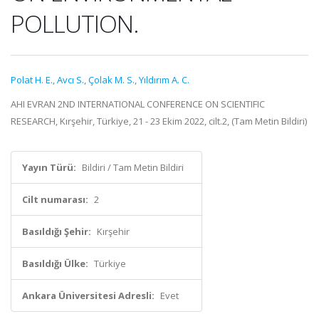
POLLUTION.
Polat H. E.
,
Avcı S.
,
Çolak M. S.
,
Yıldırım A. C.
AHI EVRAN 2ND INTERNATIONAL CONFERENCE ON SCIENTIFIC
RESEARCH, Kırşehir, Türkiye, 21 - 23 Ekim 2022, cilt.2, (Tam Metin Bildiri)
Yayın Türü:
Bildiri / Tam Metin Bildiri
Cilt numarası:
2
Basıldığı Şehir:
Kırşehir
Basıldığı Ülke:
Türkiye
Ankara Üniversitesi Adresli:
Evet