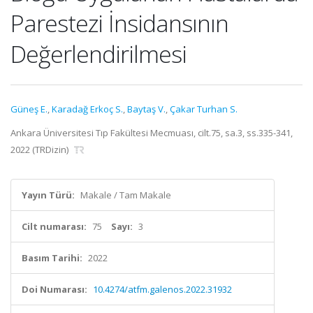
Parestezi İnsidansının
Değerlendirilmesi
Güneş E.
,
Karadağ Erkoç S.
,
Baytaş V.
,
Çakar Turhan S.
Ankara Üniversitesi Tıp Fakültesi Mecmuası, cilt.75, sa.3, ss.335-341,
2022 (TRDizin)
Yayın Türü:
Makale / Tam Makale
Cilt numarası:
75
Sayı:
3
Basım Tarihi:
2022
Doi Numarası:
10.4274/atfm.galenos.2022.31932