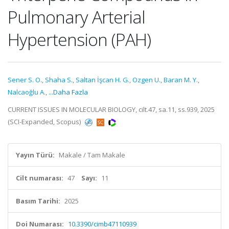
Pulmonary Arterial
Hypertension (PAH)
Sener S. O.
,
Shaha S.
,
Saltan İşcan H. G.
,
Ozgen U.
,
Baran M. Y.
,
Nalcaoğlu A.
,
...Daha Fazla
CURRENT ISSUES IN MOLECULAR BIOLOGY, cilt.47, sa.11, ss.939, 2025
(SCI-Expanded, Scopus)
Yayın Türü:
Makale / Tam Makale
Cilt numarası:
47
Sayı:
11
Basım Tarihi:
2025
Doi Numarası:
10.3390/cimb47110939