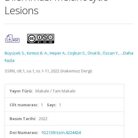
Lesions
Büyücek S.
,
Kırmızı B. A.
,
Heper A.
,
Coşkun S.
,
Önal B.
,
Özcan Y.
,
...Daha
Fazla
SSRN, cilt.1, sa.1, ss.1-11, 2022 (Hakemsiz Dergi)
Yayın Türü:
Makale / Tam Makale
Cilt numarası:
1
Sayı:
1
Basım Tarihi:
2022
Doi Numarası:
10.2139/ssrn.4224424