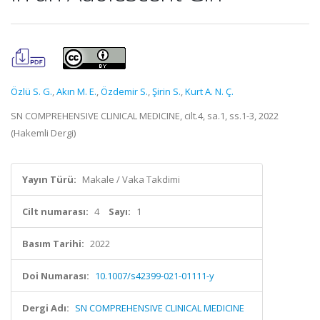
Özlü S. G.
,
Akın M. E.
,
Özdemir S.
,
Şirin S.
,
Kurt A. N. Ç.
SN COMPREHENSIVE CLINICAL MEDICINE, cilt.4, sa.1, ss.1-3, 2022
(Hakemli Dergi)
Yayın Türü:
Makale / Vaka Takdimi
Cilt numarası:
4
Sayı:
1
Basım Tarihi:
2022
Doi Numarası:
10.1007/s42399-021-01111-y
Dergi Adı:
SN COMPREHENSIVE CLINICAL MEDICINE