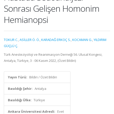
Sonrası Gelişen Homonim
Hemianopsi
TOKUR C.
,
ASİLLER Ö. Ö.
,
KARADAĞ ERKOÇ S.
,
KOCAMAN G.
,
YILDIRIM
GÜÇLÜ Ç.
Türk Anesteziyoloji ve Reanimasyon Derneği 56. Ulusal Kongesi,
Antalya, Türkiye, 3 - 06 Kasım 2022, (Özet Bildiri)
Yayın Türü:
Bildiri / Özet Bildiri
Basıldığı Şehir:
Antalya
Basıldığı Ülke:
Türkiye
Ankara Üniversitesi Adresli:
Evet