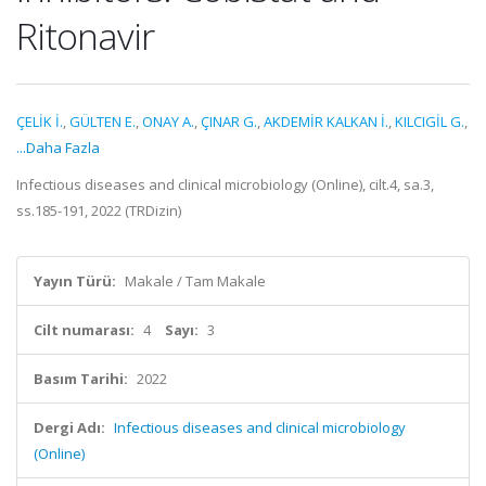
Ritonavir
ÇELİK İ.
,
GÜLTEN E.
,
ONAY A.
,
ÇINAR G.
,
AKDEMİR KALKAN İ.
,
KILCIGİL G.
,
...Daha Fazla
Infectious diseases and clinical microbiology (Online), cilt.4, sa.3,
ss.185-191, 2022 (TRDizin)
Yayın Türü:
Makale / Tam Makale
Cilt numarası:
4
Sayı:
3
Basım Tarihi:
2022
Dergi Adı:
Infectious diseases and clinical microbiology
(Online)