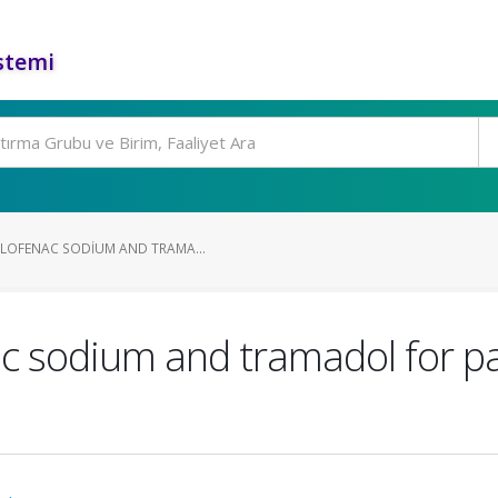
stemi
CLOFENAC SODIUM AND TRAMA...
c sodium and tramadol for pai