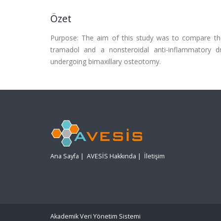
Özet
Purpose: The aim of this study was to compare the 
tramadol and a nonsteroidal anti-inflammatory dr
undergoing bimaxillary osteotomy.
Ana Sayfa
|
AVESİS Hakkında
|
İletişim
Akademik Veri Yönetim Sistemi