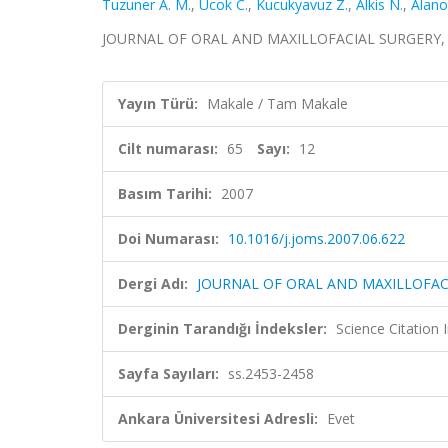
Tuzuner A. M.
,
Ucok C.
,
Kucukyavuz Z.
,
Alkis N.
,
Alano
JOURNAL OF ORAL AND MAXILLOFACIAL SURGERY, cilt
Yayın Türü:
Makale / Tam Makale
Cilt numarası:
65
Sayı:
12
Basım Tarihi:
2007
Doi Numarası:
10.1016/j.joms.2007.06.622
Dergi Adı:
JOURNAL OF ORAL AND MAXILLOFAC
Derginin Tarandığı İndeksler:
Science Citation
Sayfa Sayıları:
ss.2453-2458
Ankara Üniversitesi Adresli:
Evet