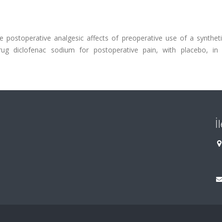
postoperative analgesic affects of preoperative use of a syntheti
ug diclofenac sodium for postoperative pain, with placebo, in 
İ