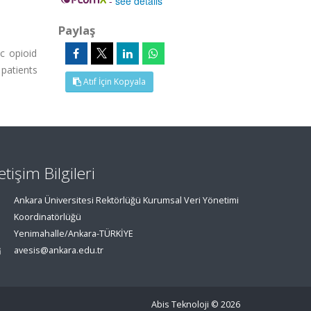
-
see details
Paylaş
c opioid
patients
Atıf İçin Kopyala
letişim Bilgileri
Ankara Üniversitesi Rektörlüğü Kurumsal Veri Yönetimi
Koordinatörlüğü
Yenimahalle/Ankara-TÜRKİYE
avesis@ankara.edu.tr
Abis Teknoloji
© 2026