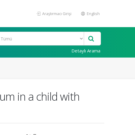
Araştırmacı Girişi
English
Detaylı Arama
m in a child with