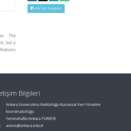
Atıf İçin Kopyala
me. The
nt, but a
 features
letişim Bilgileri
Ankara Üniversitesi Rektörlüğü Kurumsal Veri Yönetimi
Koordinatörlüğü
Yenimahalle/Ankara-TÜRKİYE
avesis@ankara.edu.tr