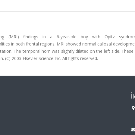
ing (MRI) findings in a 6-year-old boy with Opitz syndro
ities in both frontal regions. MRI showed normal callosal developme
tion. The temporal horn was slightly dilated on the left side. These
 (C) 2003 Elsevier Science Inc. All fights reserved.
İ