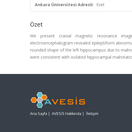
Ankara Üniversitesi Adresli:
Evet
Özet
We present cranial magnetic resonance imag
electroencephalogram revealed epileptiform abnormal
rounded shape of the left hippocampus due to malrota
were consistent with isolated hippocampal malrotation.
Ana Sayfa
|
AVESİS Hakkında
|
İletişim