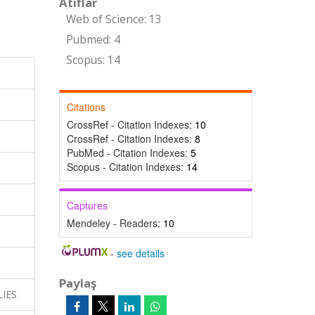
Atıflar
Web of Science: 13
Pubmed: 4
Scopus: 14
Citations
CrossRef - Citation Indexes:
10
CrossRef - Citation Indexes:
8
PubMed - Citation Indexes:
5
Scopus - Citation Indexes:
14
Captures
Mendeley - Readers:
10
-
see details
Paylaş
LIES