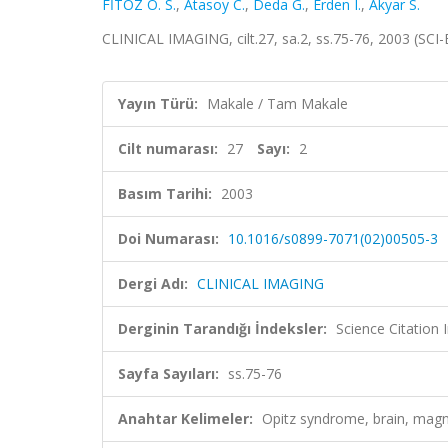
FİTOZ Ö. S.
,
Atasoy C.
,
Deda G.
,
Erden I.
,
Akyar S.
CLINICAL IMAGING, cilt.27, sa.2, ss.75-76, 2003 (SC
Yayın Türü:
Makale / Tam Makale
Cilt numarası:
27
Sayı:
2
Basım Tarihi:
2003
Doi Numarası:
10.1016/s0899-7071(02)00505-3
Dergi Adı:
CLINICAL IMAGING
Derginin Tarandığı İndeksler:
Science Citation
Sayfa Sayıları:
ss.75-76
Anahtar Kelimeler:
Opitz syndrome, brain, ma