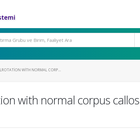
stemi
LROTATION WITH NORMAL CORP...
on with normal corpus callosu