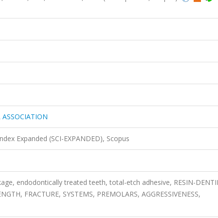
 ASSOCIATION
 Index Expanded (SCI-EXPANDED), Scopus
kage, endodontically treated teeth, total-etch adhesive, RESIN-DENT
ENGTH, FRACTURE, SYSTEMS, PREMOLARS, AGGRESSIVENESS,