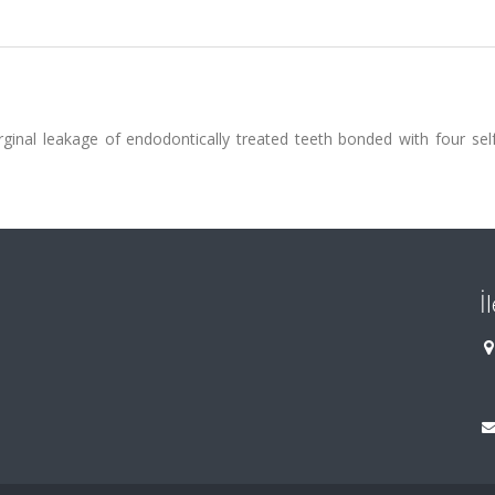
inal leakage of endodontically treated teeth bonded with four self
İ