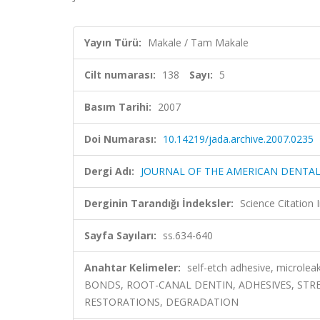
Yayın Türü:
Makale / Tam Makale
Cilt numarası:
138
Sayı:
5
Basım Tarihi:
2007
Doi Numarası:
10.14219/jada.archive.2007.0235
Dergi Adı:
JOURNAL OF THE AMERICAN DENTAL
Derginin Tarandığı İndeksler:
Science Citation
Sayfa Sayıları:
ss.634-640
Anahtar Kelimeler:
self-etch adhesive, microlea
BONDS, ROOT-CANAL DENTIN, ADHESIVES, STR
RESTORATIONS, DEGRADATION