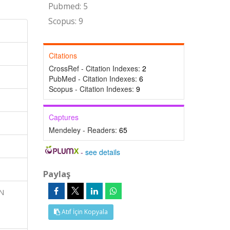
Pubmed: 5
Scopus: 9
Citations
CrossRef - Citation Indexes:
2
PubMed - Citation Indexes:
6
Scopus - Citation Indexes:
9
Captures
Mendeley - Readers:
65
-
see details
Paylaş
IN
Atıf İçin Kopyala