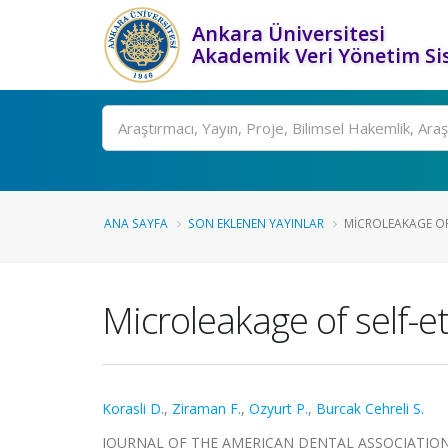
Ankara Üniversitesi
Akademik Veri Yönetim Si
Ara
ANA SAYFA
SON EKLENEN YAYINLAR
MICROLEAKAGE OF 
Microleakage of self-e
Korasli D.
,
Ziraman F.
,
Ozyurt P.
,
Burcak Cehreli S.
JOURNAL OF THE AMERICAN DENTAL ASSOCIATION, cil