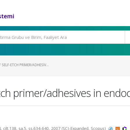
stemi
SELF-ETCH PRIMER/ADHESIV...
tch primer/adhesives in endod
t.138, sa.5, ss.634-640, 2007 (SCI-Expanded, Scopus)