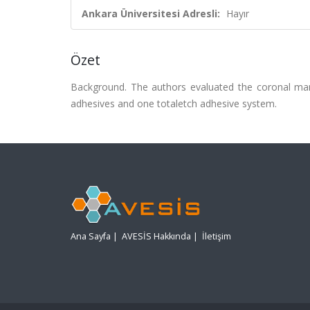
Ankara Üniversitesi Adresli:
Hayır
Özet
Background. The authors evaluated the coronal marg
adhesives and one totaletch adhesive system.
Ana Sayfa
|
AVESİS Hakkında
|
İletişim